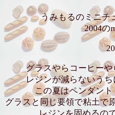
うみもるのミニチュア
2004の
20
グラスやらコーヒーや
レジンが減らないうち
この夏はペンダント
グラスと同じ要領で粘土で
レジンを固めるの