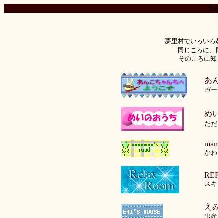
う
夢里村でいろいろ
同じころに、
そのころに知
あ
ガー
め
ただ
mam
かわ
RE
スキ
え
出産