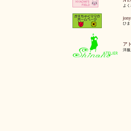
NYA
よく
jony
ひま
ア
洋服