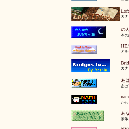
Lof
カナ
の
本の
HE
アル
Brid
カナ
あ
あば
na
かわ
あ
素敵