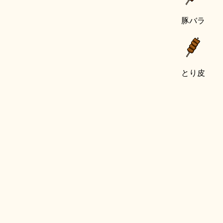
豚バラ
とり皮