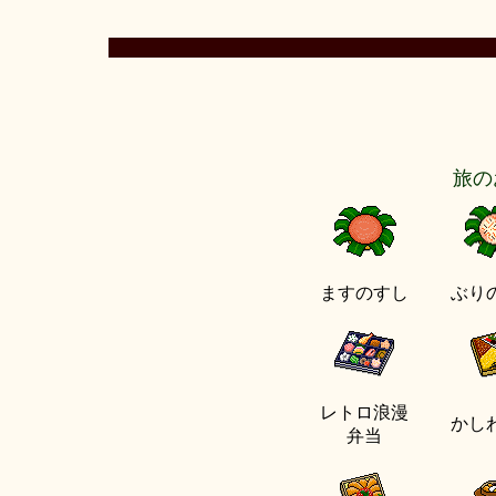
旅の
ますのすし
ぶり
レトロ浪漫
かし
弁当