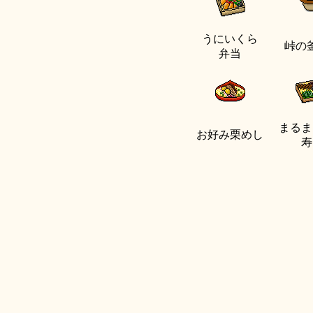
うにいくら
峠の
弁当
まるま
お好み栗めし
寿